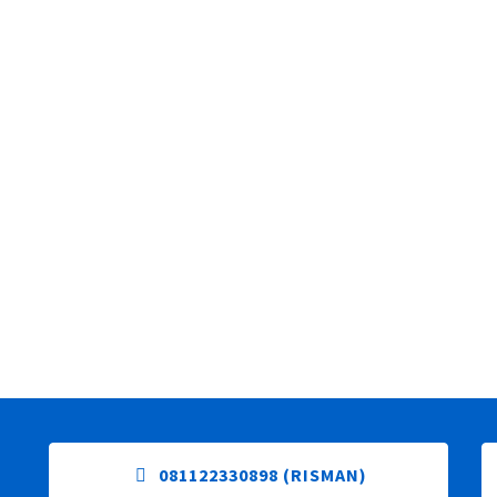
Bandung 19
Pabrik Sol Sepatu Karet Bandung 20
Pabrik Sol Sep
081122330898 (RISMAN)