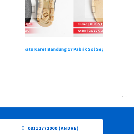
atu Karet Bandung 17
Pabrik Sol Sepatu Karet Bandung 18
Pabr
08112772000 (ANDRE)