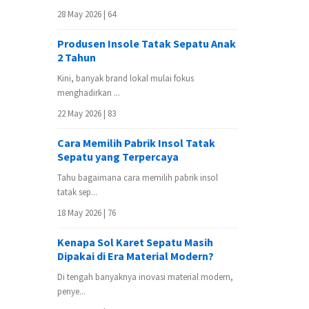
28 May 2026 |
64
Produsen Insole Tatak Sepatu Anak
2 Tahun
Kini, banyak brand lokal mulai fokus
menghadirkan ...
22 May 2026 |
83
Cara Memilih Pabrik Insol Tatak
Sepatu yang Terpercaya
Tahu bagaimana cara memilih pabrik insol
tatak sep...
18 May 2026 |
76
Kenapa Sol Karet Sepatu Masih
Dipakai di Era Material Modern?
Di tengah banyaknya inovasi material modern,
penye...