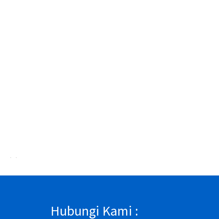
Pabrik Sol Sepatu Karet Bandung 18
Pabrik Sol Sepatu Karet 
Hubungi Kami :