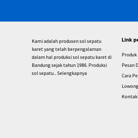
Link p
Kami adalah produsen sol sepatu
karet yang telah berpengalaman
Produk
dalam hal produksi sol sepatu karet di
Bandung sejak tahun 1986. Produksi
Pesan D
sol sepatu...
Selengkapnya
Cara P
Lowong
Kontak