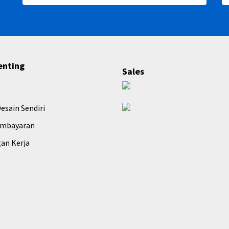
enting
Sales
esain Sendiri
embayaran
an Kerja