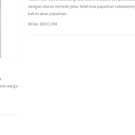
dengan aturan metode jelas telah kita paparkan sebelumny
kali ini akan paparkan...
06 Dec 2020
|
1294
a
pada warga