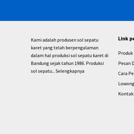
Link p
Kami adalah produsen sol sepatu
karet yang telah berpengalaman
Produk
dalam hal produksi sol sepatu karet di
Bandung sejak tahun 1986. Produksi
Pesan D
sol sepatu...
Selengkapnya
Cara P
Lowong
Kontak