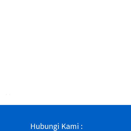
abrik Sol Sepatu Karet Bandung 19
Pabrik Sol Sepatu Karet Ba
Hubungi Kami :