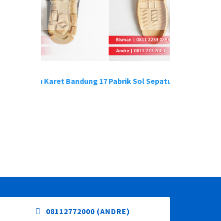
u Karet Bandung 17
Pabrik Sol Sepatu Karet Bandung 19
Pabrik
08112772000 (ANDRE)