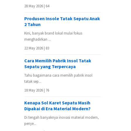
28 May 2026 |
64
Produsen Insole Tatak Sepatu Anak
2 Tahun
Kini, banyak brand lokal mulai fokus
menghadirkan ...
22 May 2026 |
83
Cara Memilih Pabrik Insol Tatak
Sepatu yang Terpercaya
Tahu bagaimana cara memilih pabrik insol
tatak sep...
18 May 2026 |
76
Kenapa Sol Karet Sepatu Masih
Dipakai di Era Material Modern?
Di tengah banyaknya inovasi material modern,
penye...