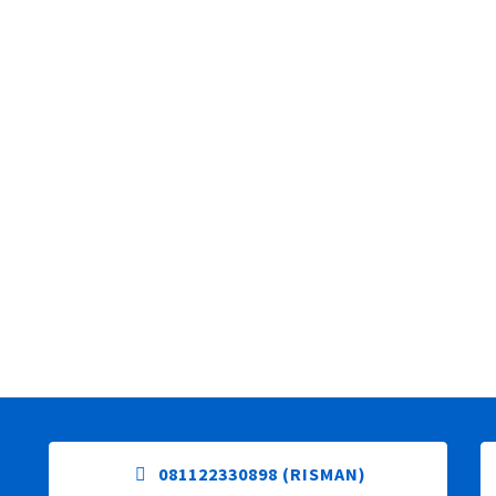
ndung 20
Pabrik Sol Sepatu Karet Bandung 18
Pabrik Sol Sepat
081122330898 (RISMAN)