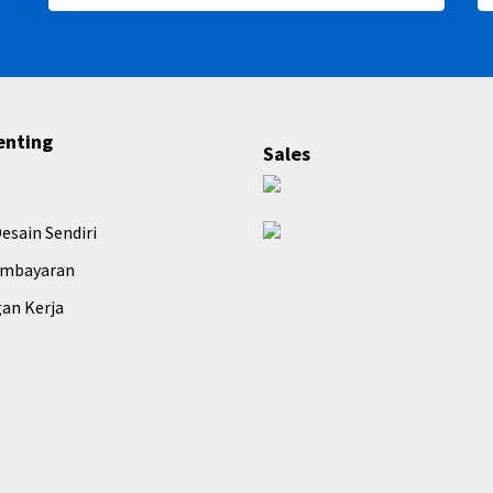
enting
Sales
esain Sendiri
embayaran
an Kerja