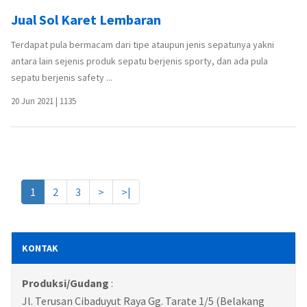
Jual Sol Karet Lembaran
Terdapat pula bermacam dari tipe ataupun jenis sepatunya yakni
antara lain sejenis produk sepatu berjenis sporty, dan ada pula
sepatu berjenis safety ...
20 Jun 2021
|
1135
1
2
3
>
>|
KONTAK
Produksi/Gudang
:
Jl. Terusan Cibaduyut Raya Gg. Tarate 1/5 (Belakang