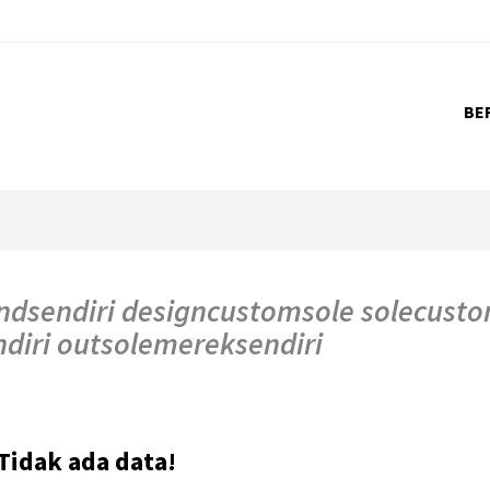
BE
ndsendiri designcustomsole solecust
diri outsolemereksendiri
Tidak ada data!