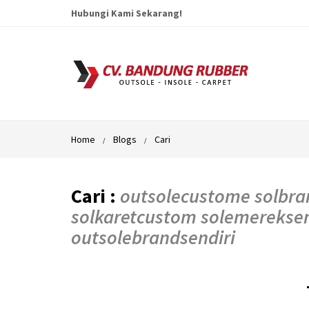
Hubungi Kami Sekarang!
Home
Blogs
Cari
Cari :
outsolecustome solbra
solkaretcustom solemereksen
outsolebrandsendiri