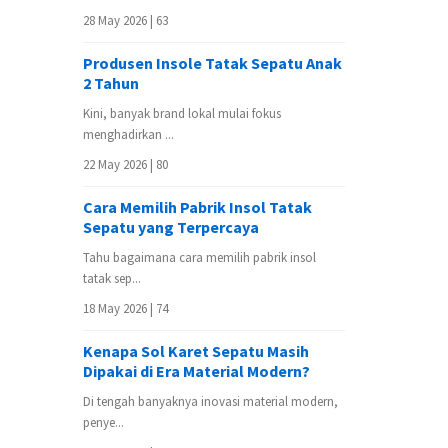
28 May 2026 |
63
Produsen Insole Tatak Sepatu Anak
2 Tahun
Kini, banyak brand lokal mulai fokus
menghadirkan ...
22 May 2026 |
80
Cara Memilih Pabrik Insol Tatak
Sepatu yang Terpercaya
Tahu bagaimana cara memilih pabrik insol
tatak sep...
18 May 2026 |
74
Kenapa Sol Karet Sepatu Masih
Dipakai di Era Material Modern?
Di tengah banyaknya inovasi material modern,
penye...