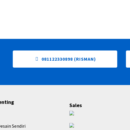
081122330898 (RISMAN)
enting
Sales
esain Sendiri