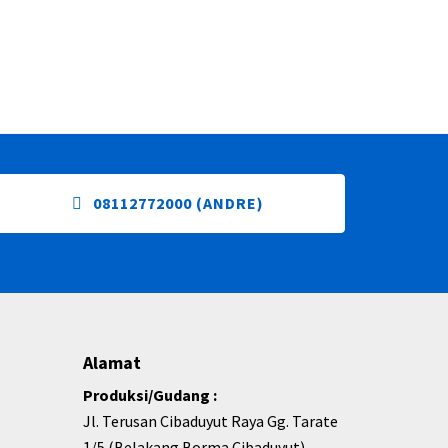
08112772000 (ANDRE)
Alamat
Produksi/Gudang :
Jl. Terusan Cibaduyut Raya Gg. Tarate
1/5 (Belakang Borma Cibaduyut)