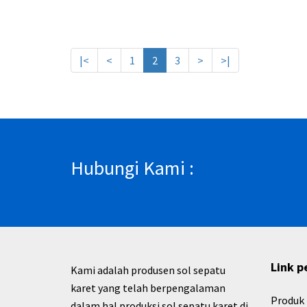
|<
<
1
2
3
>
>|
Hubungi Kami :
Link p
Kami adalah produsen sol sepatu
karet yang telah berpengalaman
Produk
dalam hal produksi sol sepatu karet di