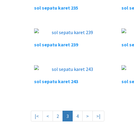
sol sepatu karet 235
sol s
sol sepatu karet 239
sol s
sol sepatu karet 243
sol s
|<
<
2
3
4
>
>|