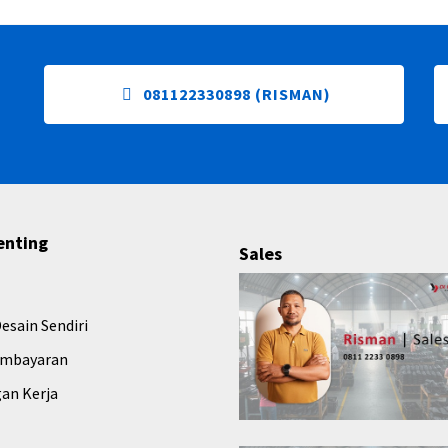
081122330898 (RISMAN)
enting
Sales
esain Sendiri
embayaran
an Kerja