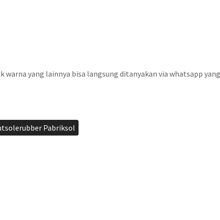
k warna yang lainnya bisa langsung ditanyakan via whatsapp yan
utsolerubber Pabriksol