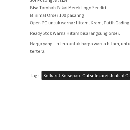
Sol Potong All size
Bisa Tambah Pakai Merek Logo Sendiri
Minimal Order 100 pasanng
Open PO untuk warna : Hitam, Krem, Putih Gading
Ready Stok Warna Hitam bisa langsung order.
Harga yang tertera untuk harga warna hitam, untu
tertera.
Tag :
Solkaret Solsepatu Outsolekaret Jualsol O