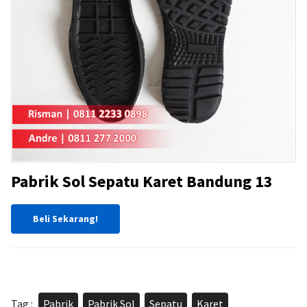
Pabrik Sol Sepatu Karet Bandung 13
Beli Sekarang!
Tag :
Pabrik
,
Pabrik Sol
,
Sepatu
,
Karet
,