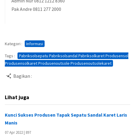
Admin Nur 0812 1212 8360
Pak Andre 0811 277 2000
Kategori :
Informasi
Tags :
Pabriksolsepatu Pabriksolsandal Pabriksolkaret Produsensol
Produsensolkaret Produsenoutsole Produsenoutsolekaret
Bagikan :
Lihat juga
Kunci Sukses Produsen Tapak Sepatu Sandal Karet Laris
Manis
07 Apr 2022 |
897