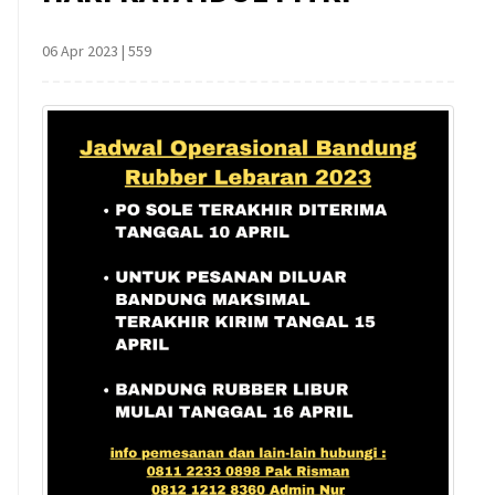
06 Apr 2023
|
559