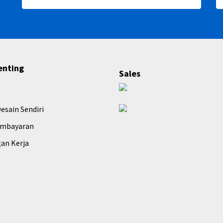
enting
Sales
esain Sendiri
embayaran
an Kerja