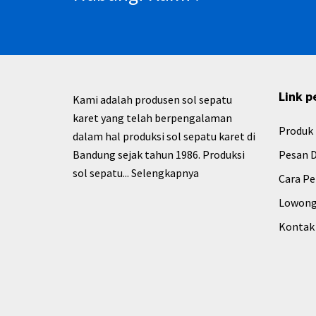
Link p
Kami adalah produsen sol sepatu
karet yang telah berpengalaman
Produk
dalam hal produksi sol sepatu karet di
Bandung sejak tahun 1986. Produksi
Pesan D
sol sepatu...
Selengkapnya
Cara P
Lowong
Kontak