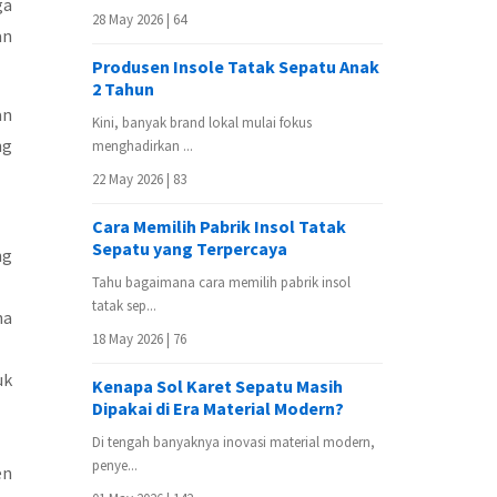
ga
28 May 2026 |
64
an
Produsen Insole Tatak Sepatu Anak
2 Tahun
an
Kini, banyak brand lokal mulai fokus
ng
menghadirkan ...
22 May 2026 |
83
Cara Memilih Pabrik Insol Tatak
Sepatu yang Terpercaya
ng
Tahu bagaimana cara memilih pabrik insol
tatak sep...
na
18 May 2026 |
76
uk
Kenapa Sol Karet Sepatu Masih
Dipakai di Era Material Modern?
Di tengah banyaknya inovasi material modern,
penye...
en