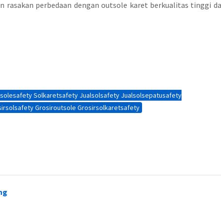
 rasakan perbedaan dengan outsole karet berkualitas tinggi da
ndung 20
Pabrik Sol Sepatu Karet Bandung 17
Pabrik Sol Sepat
solesafety Solkaretsafety Jualsolsafety Jualsolsepatusafety
rsolsafety Grosiroutsole Grosirsolkaretsafety
ng