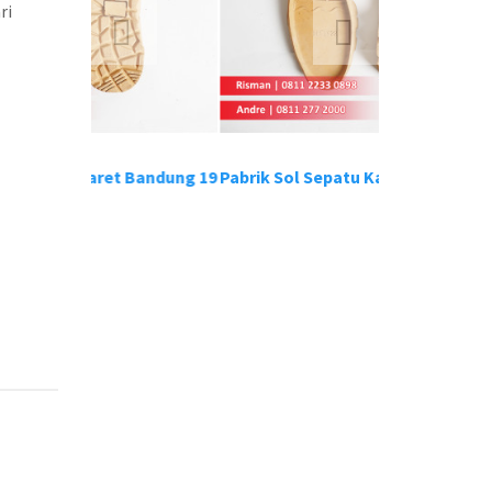
ri
u Karet Bandung 19
Pabrik Sol Sepatu Karet Bandung 18
Pabrik