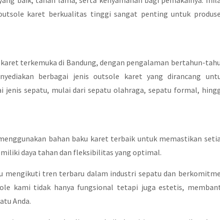
ng baik, tahan lama, serta kenyamanan bagi pemakainya. Inil
tsole karet berkualitas tinggi sangat penting untuk produs
 karet terkemuka di Bandung, dengan pengalaman bertahun-tah
nyediakan berbagai jenis outsole karet yang dirancang unt
jenis sepatu, mulai dari sepatu olahraga, sepatu formal, hing
 menggunakan bahan baku karet terbaik untuk memastikan seti
iliki daya tahan dan fleksibilitas yang optimal.
lu mengikuti tren terbaru dalam industri sepatu dan berkomitm
sole kami tidak hanya fungsional tetapi juga estetis, memban
atu Anda.