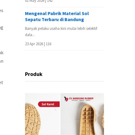
01 May 2026 |
142
es
Mengenal Pabrik Material Sol
Sepatu Terbaru di Bandung
ng
Banyak pelaku usaha kini mulai lebih selektif
dala...
23 Apr 2026 |
116
uk
an
Produk
et