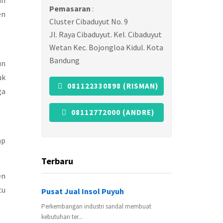
ah
Pemasaran
:
en
Cluster Cibaduyut No. 9
Jl. Raya Cibaduyut. Kel. Cibaduyut
Wetan Kec. Bojongloa Kidul. Kota
Bandung
un
uk
081122330898 (RISMAN)
ga
08112772000 (ANDRE)
ap
Terbaru
en
tu
Pusat Jual Insol Puyuh
Perkembangan industri sandal membuat
kebutuhan ter...