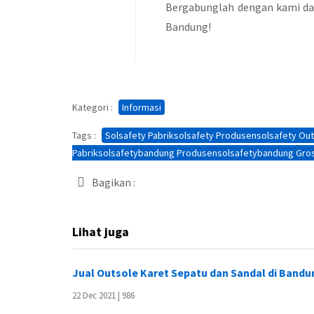
Bergabunglah dengan kami dan
Bandung!
Kategori :
Informasi
brik Sol Sepatu Karet Bandung 18
Pabrik Sol Sepatu Karet Ba
Tags :
Solsafety Pabriksolsafety Produsensolsafety Out
Pabriksolsafetybandung Produsensolsafetybandung Grosi
Bagikan :
Lihat juga
Jual Outsole Karet Sepatu dan Sandal di Bandu
22 Dec 2021 |
986